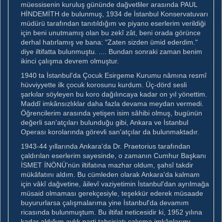
müessisenin kuruluş gününde dağvetliler arasında PAUL
HİNDEMİTH de bulunmuş, 1934 de İstanbul Konservatuvarı
müdürü tarafından tanıtıldığım ve piyano eserlerim verildiği
için beni unutmamış olan bu zekî zât, beni orada görünce
derhal hatırlamış ve bana: "Zaten sizden ümid ederdim."
diye iltifatta bulunmuştu. .... Bundan sonraki zaman benim
ikinci çalışma devrem olmuştur.
1940 ta İstanbul'da Çocuk Esirgeme Kurumu nâmına resmî
hüvviyyette ilk çocuk korosunu kurdum. Üç-dörd sesli
şarkılar söyleyen bu koro dağılıncaya kadar on yıl yönettim.
Maddî imkânsızlıklar daha fazla devama meydan vermedi.
Öğrencilerim arasında yetişen isim sâhibi olmuş, bugünün
değerli san'atçıları bulunduğu gibi, Ankara ve İstanbul
Operası korolarında görevli san'atçılar da bulunmaktadır.
1943-44 yıllarında Ankara'da Dr. Praetorius tarafından
çaldırılan eserlerim sayesinde, o zamanın Cumhur Başkanı
İSMET İNÖNÜ'nün iltifatına mazhar oldum, şahsî takdir
mükâfatını aldım. Bu cümleden olarak Ankara'da kalmam
için vâkî dağvetine, âilevî vaziyetimin İstanbul'dan ayrılmağa
müsaid olmaması gerekçesiyle, teşekkür ederek müsaade
buyururlarsa çalışmalarıma yine İstanbul'da devamım
ricasında bulunmuştum. Bu iltifat neticesidir ki, 1952 yılına
kadar aldığım aylık parti tahsisiatı çalışma imkânlarımı