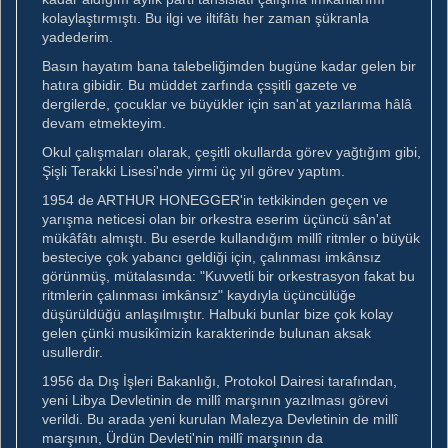
kolaylaştırmıştı. Bu ilgi ve iltifâtı her zaman şükranla
yadederim.
Basın hayatım bana talebeliğimden bugüne kadar gelen bir
hatıra gibidir. Bu müddet zarfında çsşitli gazete ve
dergilerde, çocuklar ve büyükler için san'at yazılarıma hâlâ
devam etmekteyim.
Okul çalışmaları olarak, çeşitli okullarda görev yağtığım gibi,
Şişli Terakki Lisesi'nde yirmi üç yıl görev yaptım.
1954 de ARTHUR HONEGGER'in tetkikinden geçen ve
yarışma neticesi olan bir orkestra eserim üçüncü sân'at
mükâfâtı almıştı. Bu eserde kullandığım millî ritmler o büyük
besteciye çok yabancı geldiği için, çalınması imkânsız
görünmüş, mütalasında: "Kuvvetli bir orkestrasyon fakat bu
ritmlerin çalınması imkânsız" kaydıyla üçüncülüğe
düşürüldüğü anlaşılmıştır. Halbuki bunlar bize çok kolay
gelen çünki musikîmizin karakterinde bulunan aksak
usullerdir.
1956 da Dış İşleri Bakanlığı, Protokol Dairesi tarafından,
yeni Libya Devletinin de millî marşının yazılması görevi
verildi. Bu arada yeni kurulan Malezya Devletinin de millî
marşının, Ürdün Devleti'nin millî marşının da