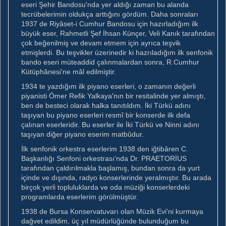
eseri Şehir Bandosu'nda yer aldığı zaman bu alanda
tecrübelerimin oldukça arttığını gördüm. Daha sonraları
1937 de Riyâset-i Cumhur Bandosu için hazırladığım ilk
büyük eser, Rahmetli Şef İhsan Künçer, Veli Kanık tarafından
çok beğenilmiş ve devam etmem için ayrıca teşvik
etmişlerdi. Bu teşvikler üzerinedir ki hazrıladığım ilk senfonik
bando eseri müteaddid çalınmalardan sonra, R.Cumhur
Kütüphânesi'ne mâl edilmiştir.
1934 te yazdığım ilk piyano eserleri, o zamanın değerli
piyanisti Ömer Refik Yalkaya'nın bir resitalinde yer almıştı,
ben de besteci olarak halka tanıtıldım. İki Türkü adını
taşıyan bu piyano eserleri resmî bir konserde ilk defa
çalınan eserleridir. Bu eserler ile İki Türkü ve Ninni adını
taşıyan diğer piyano eserim matbûdur.
İlk senfonik orkestra eserlerim 1938 den iğtibâren C.
Başkanlığı Senfoni orkestrası'nda Dr. PRAETORİUS
tarafından çaldırılmakla başlamış, bundan sonra da yurt
içinde ve dışında, radyo konserlerinde yeralmıştır. Bu arada
birçok yerli topluluklarda ve oda müziği konserlerdeki
programlarda eserlerim görülmüştür.
1938 de Bursa Konservatuvarı olan Müzik Evi'ni kurmaya
dağvet edildim, üç yıl müdürlüğünde bulunduğum bu