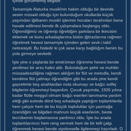
içinde görülmemiş değildir.
Tamamiyle Alaturka musikînin hakim olduğu bir devirde
sesim müsaid olduğu için bulunduğum okullarda küçük
yaşımdan iğtibaren musikî işlerinin hocaları tarafından bana
havale edilmesi bende ilk çalışmalara başlangıç oldu.
Öğrendiğimiz ve öğrenip öğrettiğim şarkılara bir ikincisini
eklemek ve bunu arkadaşlarıma bütün iğtirazlarına rağmen
öğretmek hevesi tamamiyle içimden gelen sevk-i tabiî
neticesiydi. Bu hisledir ki çok sese karşı bağlılığım benim bu
yola girmeye sevketti.
İşte yine o yaşlarda bir enstrüman öğrenme hevesi bende
yenilmez bir arzu halini aldı. Bulunduğum şehir ve muhitin
müsaadesizliğine rağmen aldığım bir flüt ve metodla, kendi
kendime flüt çalmayı öğrendiğim gibi bu arada yine kendi
gayretimle beş anahtardan nota okumayı ve bağzı solfej
bilgilerini öğrenmeyi başardım. Çocuk yaşımda, 1926 yılına
kadar flütle meşgul olmam bağzı eserleri tanımama yardım
ettiği gibi evimde dörd-beş arkadaşla yaptığım toplantılarda
hem çalıyor hem de bu küçük topluluklar için yazmağa
özendiğim ve bilgiden mahrum küçük eserlerim, beste
tecrübemin başlamasına yardımcı oldu. İşte bu arada
toplantılarımızı hem reng vermek hem de bir telli çalgı
öğrenmek hevesi bende viyolonselle ilgilenmeyi hazırladı. O