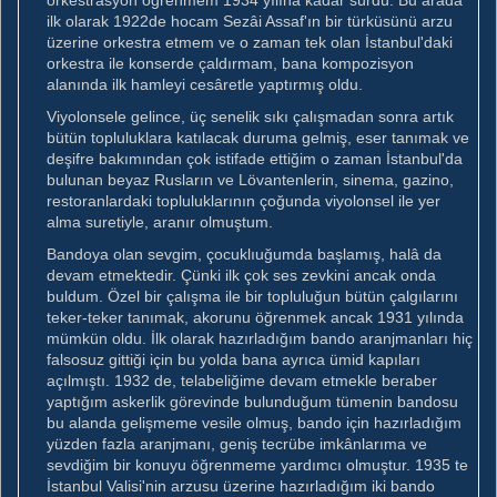
orkestrasyon öğrenmem 1934 yılına kadar sürdü. Bu arada
ilk olarak 1922de hocam Sezâi Assaf'ın bir türküsünü arzu
üzerine orkestra etmem ve o zaman tek olan İstanbul'daki
orkestra ile konserde çaldırmam, bana kompozisyon
alanında ilk hamleyi cesâretle yaptırmış oldu.
Viyolonsele gelince, üç senelik sıkı çalışmadan sonra artık
bütün topluluklara katılacak duruma gelmiş, eser tanımak ve
deşifre bakımından çok istifade ettiğim o zaman İstanbul'da
bulunan beyaz Rusların ve Lövantenlerin, sinema, gazino,
restoranlardaki topluluklarının çoğunda viyolonsel ile yer
alma suretiyle, aranır olmuştum.
Bandoya olan sevgim, çocuklıuğumda başlamış, halâ da
devam etmektedir. Çünki ilk çok ses zevkini ancak onda
buldum. Özel bir çalışma ile bir topluluğun bütün çalgılarını
teker-teker tanımak, akorunu öğrenmek ancak 1931 yılında
mümkün oldu. İlk olarak hazırladığım bando aranjmanları hiç
falsosuz gittiği için bu yolda bana ayrıca ümid kapıları
açılmıştı. 1932 de, telabeliğime devam etmekle beraber
yaptığım askerlik görevinde bulunduğum tümenin bandosu
bu alanda gelişmeme vesile olmuş, bando için hazırladığım
yüzden fazla aranjmanı, geniş tecrübe imkânlarıma ve
sevdiğim bir konuyu öğrenmeme yardımcı olmuştur. 1935 te
İstanbul Valisi'nin arzusu üzerine hazırladığım iki bando