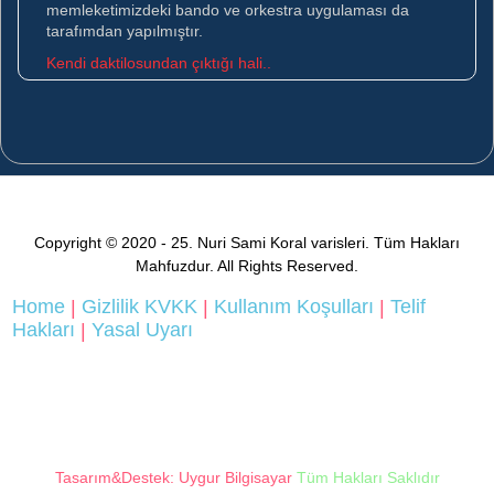
memleketimizdeki bando ve orkestra uygulaması da
tarafımdan yapılmıştır.
Kendi daktilosundan çıktığı hali..
Copyright © 2020
-
2
5.
Nuri Sami Koral varisleri. Tüm Hakları
Mahfuzdur. All Rights Reserved.
Home
Gizlilik KVKK
Kullanım Koşulları
Telif
|
|
|
Hakları
Yasal Uyarı
|
Tasarım&Destek: Uygur Bilgisayar
Tüm Hakları Saklıdır