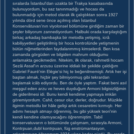
sıralarda İstanbul'dan uzakta bir Trakya kasabasında
bulunuyordum, bu saz tanınmadığı ve hocası da
bulunmadığı için metod olarak ilk çalıştıktan sonra 1927
yılında dörd sene önce açılmış olan İstanbul
Konservâtuvarı'nın viyolonsel bölümüne girdiğim zaman bir
şeyler biliyorum zannediyordum. Halbuki orada karşılaştığım
birkaç arkadaş bambaşka bir metodla yetişmiş, icrâ
kabiliyyetleri geliştirilmiş bir hoca kontrolünde yetişmenin
bütün niğmetlerinden faydalanmmış kimselerdi. Ben kısa
zamanda görgüden ve bilgiden mahrum olduğumu
anlamakta gecikmedim. Nitekim, ilk olarak, rahmetli hocam
Sezâi Assaf'ın arzusu üzerine iddialı bir şekilde çaldığım
Gabriel Fauré'nin Elégie'si hiç te beğenilmemişti. Artık her işi
baştan almak, hiçbir şey bilmiyormuş gibi tekrardan
başlamak icâb ediyordu. Ben de öyle yaptım. Fakat beni asıl
meşgul eden arzu ve heves duyduğum Armoni bilgisizliğimin
de giderilmesi idi. Bunu kendi kendime yapmaya imkân
göremiyordum. Cahil, cesur olur, derler, doğrudur. Müzikle
ilgimin metodlu bir hâle gelişi artık cesaretimi kırmıştı. Her
adımı hesaplı atmayı öğrenmiş, bu gibi yüksek teori'nin
kendi kendine olamıyacağını öğrenmiştim. Tabiî
konservatuvarın o bölümünde çalışmam, sırasıyla Armoni,
Kontrpuan,dubl kontrpuan, füg enstrümantasyon,