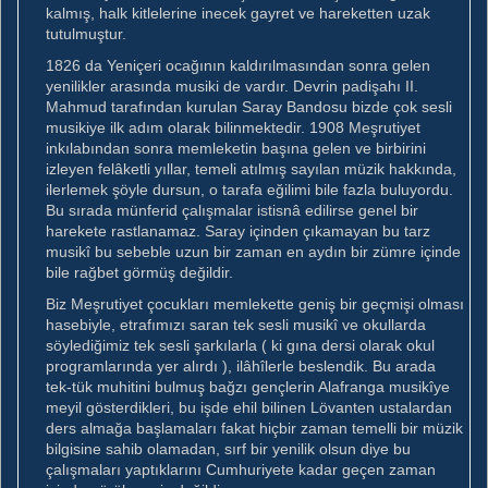
kalmış, halk kitlelerine inecek gayret ve hareketten uzak
tutulmuştur.
1826 da Yeniçeri ocağının kaldırılmasından sonra gelen
yenilikler arasında musiki de vardır. Devrin padişahı II.
Mahmud tarafından kurulan Saray Bandosu bizde çok sesli
musikiye ilk adım olarak bilinmektedir. 1908 Meşrutiyet
inkılabından sonra memleketin başına gelen ve birbirini
izleyen felâketli yıllar, temeli atılmış sayılan müzik hakkında,
ilerlemek şöyle dursun, o tarafa eğilimi bile fazla buluyordu.
Bu sırada münferid çalışmalar istisnâ edilirse genel bir
harekete rastlanamaz. Saray içinden çıkamayan bu tarz
musikî bu sebeble uzun bir zaman en aydın bir zümre içinde
bile rağbet görmüş değildir.
Biz Meşrutiyet çocukları memlekette geniş bir geçmişi olması
hasebiyle, etrafımızı saran tek sesli musikî ve okullarda
söylediğimiz tek sesli şarkılarla ( ki gına dersi olarak okul
programlarında yer alırdı ), ilâhîlerle beslendik. Bu arada
tek-tük muhitini bulmuş bağzı gençlerin Alafranga musikîye
meyil gösterdikleri, bu işde ehil bilinen Lövanten ustalardan
ders almağa başlamaları fakat hiçbir zaman temelli bir müzik
bilgisine sahib olamadan, sırf bir yenilik olsun diye bu
çalışmaları yaptıklarını Cumhuriyete kadar geçen zaman